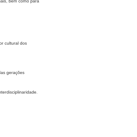
onais, bem como para
r cultural dos
 das gerações
terdisciplinaridade.