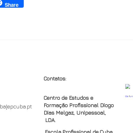
Share
CONTATOS:
ONDE N
Contatos:
Os fu
Centro de Estudos e
Formação Profissional Diogo
oba]epcuba.pt
Dias Melgaz, Unipessoal,
LDA.
Escola Profissional de Cuba