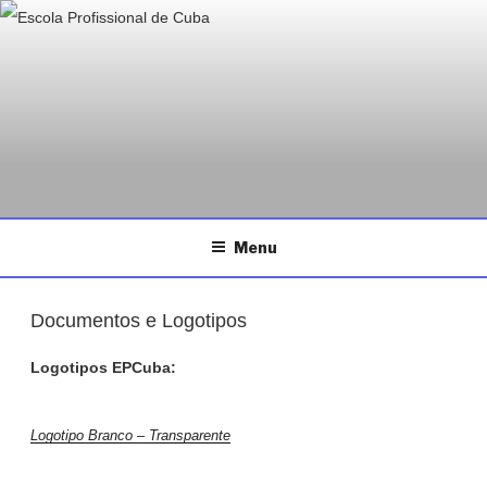
ESCOLA PROFISSIONAL DE
Saltar
Página da Escola Profissional de Cuba
CUBA
para
o
conteúdo
Menu
Documentos e Logotipos
Logotipos EPCuba:
Logotipo Branco – Transparente