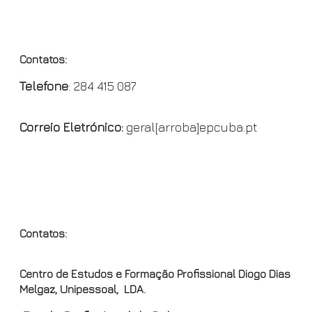
b
t
L
CON
o
F
i
o
r
n
Contatos:
k
i
k
Telefone
: 284 415 087
e
n
Correio Eletrónico:
geral[arroba]epcuba.pt
d
l
y
OND
Contatos:
Centro de Estudos e Formação Profissional Diogo Dias
Melgaz, Unipessoal, LDA.