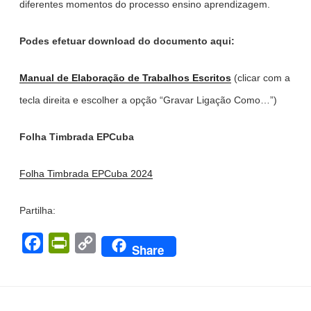
diferentes momentos do processo ensino aprendizagem.
Podes efetuar download do documento aqui:
Manual de Elaboração de Trabalhos Escritos
(clicar com a
tecla direita e escolher a opção “Gravar Ligação Como…”)
Folha Timbrada EPCuba
Folha Timbrada EPCuba 2024
Partilha:
F
P
C
Share
a
r
o
c
i
p
e
n
y