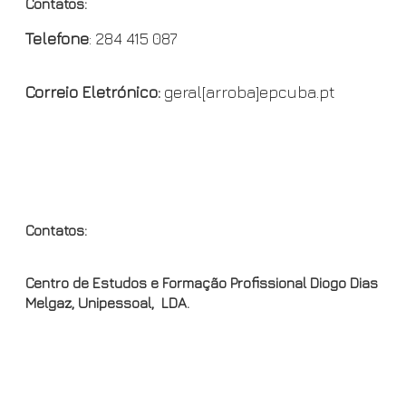
Contatos:
l
o
r
n
y
Telefone
: 284 415 087
k
i
k
e
Correio Eletrónico:
geral[arroba]epcuba.pt
n
d
l
y
OND
Contatos:
Centro de Estudos e Formação Profissional Diogo Dias
Melgaz, Unipessoal, LDA.
Escola Profissional de Cuba
Endereço: