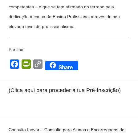
competentes – e que se tem afirmado no terreno pela
dedicação à causa do Ensino Profissional através do seu
elevado nível de profissionalismo.
Partilha:
F
P
C
Share
a
r
o
c
i
p
(Clica aqui para proceder à tua Pré-Inscrição)
e
n
y
b
t
L
o
F
i
o
r
n
k
i
k
Consulta Inovar – Consulta para Alunos e Encarregados de
e