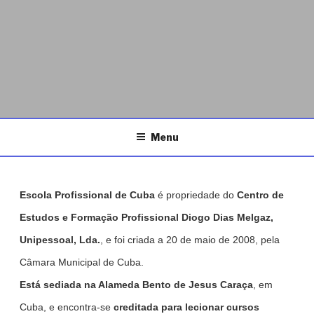
ESCOLA PROFISSIONAL DE
Página da Escola Profissional de Cuba
CUBA
Menu
Escola Profissional de Cuba
é propriedade do
Centro de
Estudos e Formação Profissional Diogo Dias Melgaz,
Unipessoal, Lda.
, e foi criada a 20 de maio de 2008, pela
Câmara Municipal de Cuba.
Está sediada na Alameda Bento de Jesus Caraça
, em
Cuba, e encontra-se
creditada para lecionar cursos