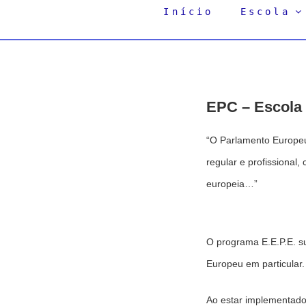
Início
Escola
EPC – Escola
“O Parlamento Europeu 
regular e profissional
europeia…”
O programa E.E.P.E. s
Europeu em particular.
Ao estar implementad