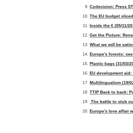
Codecision: Press ST
The EU budget sliced
Inside the € (05/11/20
Get the Picture: Ren
What we will be eatin
Europe’s forests: see
Plastic bags (31/03/2
EU development aid: 
Multilingualism (19/0
TTIP Back to back: P
The battle to stub ou
Europe’s love affair 