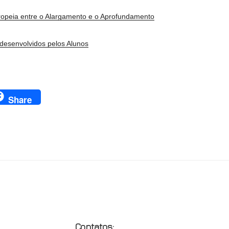
uropeia entre o Alargamento e o Aprofundamento
 desenvolvidos pelos Alunos
Share
CONTATOS:
ONDE N
Contatos: