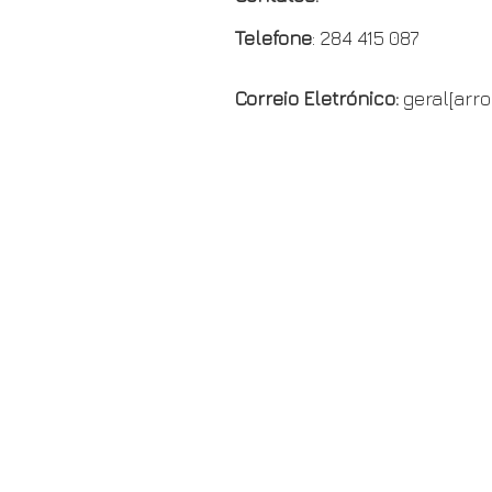
n
Telefone
: 284 415 087
d
l
Correio Eletrónico:
geral[arr
y