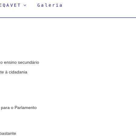
EQAVET
Galeria
do ensino secundário
te à cidadania
e para o Parlamento
bastante