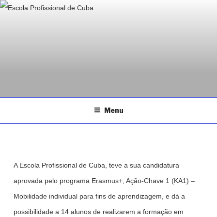
ESCOLA PROFISSIONAL DE
Saltar
Página da Escola Profissional de Cuba
CUBA
para
o
conteúdo
Menu
A Escola Profissional de Cuba, teve a sua candidatura
aprovada pelo programa Erasmus+, Ação-Chave 1 (KA1) –
Mobilidade individual para fins de aprendizagem, e dá a
possibilidade a 14 alunos de realizarem a formação em