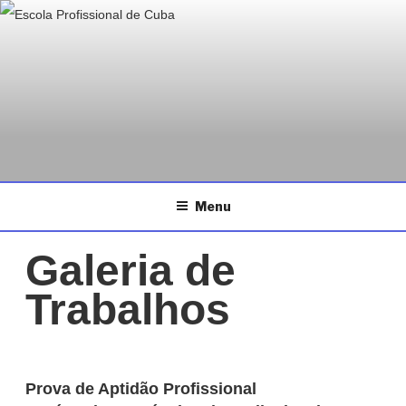
ESCOLA PROFISSIONAL DE
Saltar
Página da Escola Profissional de Cuba
CUBA
para
o
conteúdo
Menu
Galeria de
Trabalhos
Prova de Aptidão Profissional