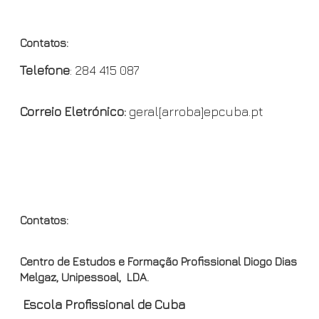
CON
o
F
i
o
r
n
Contatos:
k
i
k
Telefone
: 284 415 087
e
n
Correio Eletrónico:
geral[arroba]epcuba.pt
d
l
y
OND
Contatos:
Centro de Estudos e Formação Profissional Diogo Dias
Melgaz, Unipessoal, LDA.
Escola Profissional de Cuba