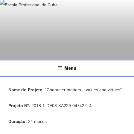
ESCOLA PROFISSIONAL DE
Saltar
Página da Escola Profissional de Cuba
CUBA
para
o
conteúdo
Menu
Nome do Projeto:
“Character matters – values and virtues”
Projeto Nº:
2018-1-DE03-KA229-047422_4
Duração:
24 meses