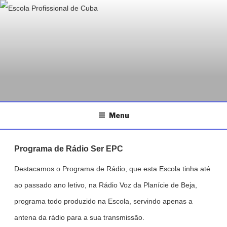
ESCOLA PROFISSIONAL DE
Saltar
Página da Escola Profissional de Cuba
CUBA
para
o
conteúdo
Menu
Programa de Rádio Ser EPC
Destacamos o Programa de Rádio, que esta Escola tinha até
ao passado ano letivo, na Rádio Voz da Planície de Beja,
programa todo produzido na Escola, servindo apenas a
antena da rádio para a sua transmissão.