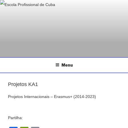
ESCOLA PROFISSIONAL DE
Saltar
Página da Escola Profissional de Cuba
CUBA
para
o
conteúdo
Menu
Projetos KA1
Projetos Internacionais – Erasmus+ (2014-2023)
Partilha: