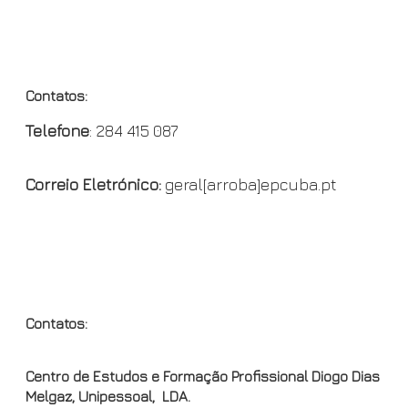
e
n
y
b
t
L
CON
o
F
i
o
r
n
Contatos:
k
i
k
Telefone
: 284 415 087
e
n
Correio Eletrónico:
geral[arroba]epcuba.pt
d
l
y
OND
Contatos:
Centro de Estudos e Formação Profissional Diogo Dias
Melgaz, Unipessoal, LDA.