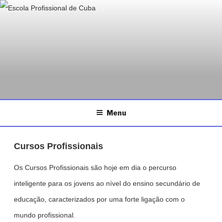
ESCOLA PROFISSIONAL DE
Saltar
Página da Escola Profissional de Cuba
CUBA
para
o
conteúdo
Menu
Cursos Profissionais
Os Cursos Profissionais são hoje em dia o percurso
inteligente para os jovens ao nível do ensino secundário de
educação, caracterizados por uma forte ligação com o
mundo profissional.