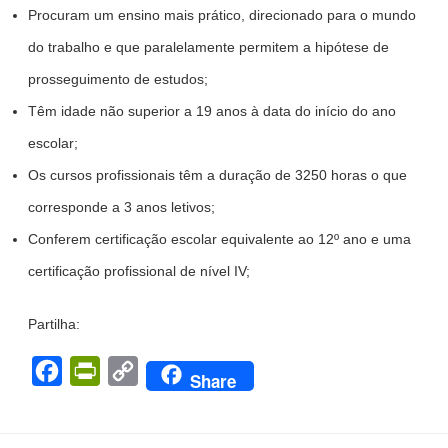
Procuram um ensino mais prático, direcionado para o mundo
do trabalho e que paralelamente permitem a hipótese de
prosseguimento de estudos;
Têm idade não superior a 19 anos à data do início do ano
escolar;
Os cursos profissionais têm a duração de 3250 horas o que
corresponde a 3 anos letivos;
Conferem certificação escolar equivalente ao 12º ano e uma
certificação profissional de nível IV;
Partilha:
F
P
C
Share
a
r
o
c
i
p