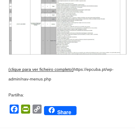
(clique para ver ficheiro completo)
https://epcuba.pt/wp-
admin/nav-menus.php
Partilha:
F
P
C
Share
a
r
o
c
i
p