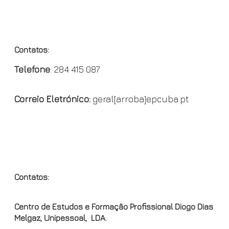
e
n
y
b
t
L
CON
o
F
i
o
r
n
Contatos:
k
i
k
Telefone
: 284 415 087
e
n
Correio Eletrónico:
geral[arroba]epcuba.pt
d
l
y
OND
Contatos:
Centro de Estudos e Formação Profissional Diogo Dias
Melgaz, Unipessoal, LDA.