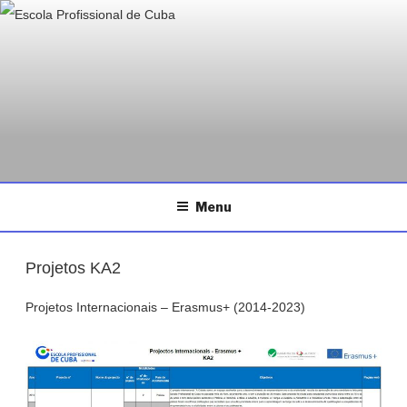
ESCOLA PROFISSIONAL DE
Saltar
Página da Escola Profissional de Cuba
CUBA
para
o
conteúdo
Menu
Projetos KA2
Projetos Internacionais – Erasmus+ (2014-2023)