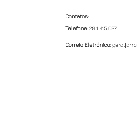
k
i
k
e
Contatos:
n
Telefone
: 284 415 087
d
l
Correio Eletrónico:
geral[arr
y