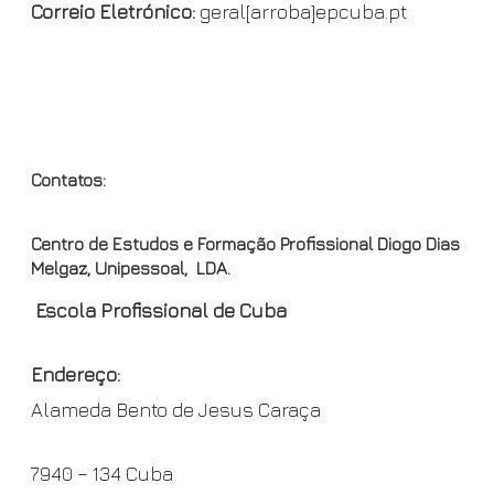
n
Correio Eletrónico:
geral[arroba]epcuba.pt
d
l
y
OND
Contatos:
Centro de Estudos e Formação Profissional Diogo Dias
Melgaz, Unipessoal, LDA.
Escola Profissional de Cuba
Endereço:
Alameda Bento de Jesus Caraça
7940 – 134 Cuba