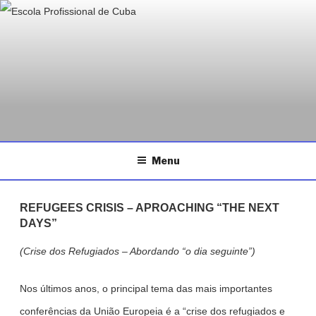
ESCOLA PROFISSIONAL DE
Saltar
Página da Escola Profissional de Cuba
CUBA
para
o
conteúdo
Menu
REFUGEES CRISIS – APROACHING “THE NEXT
DAYS”
(Crise dos Refugiados – Abordando “o dia seguinte”)
Nos últimos anos, o principal tema das mais importantes
conferências da União Europeia é a “crise dos refugiados e