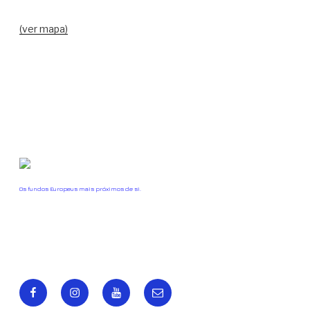
(ver mapa)
Os fundos Europeus mais próximos de si.
Facebook
Instagram
Youtube
Email