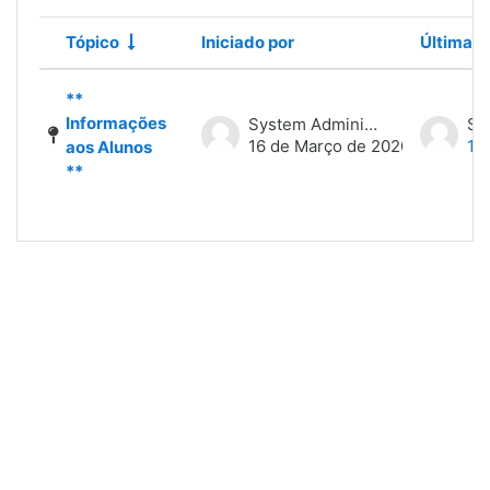
Lista de tópicos. A mostrar 1 de 1 tópicos
Tópico
Iniciado por
Última 
Estado
**
Informações
System Administrator
16 de Março de 2020
16
aos Alunos
**